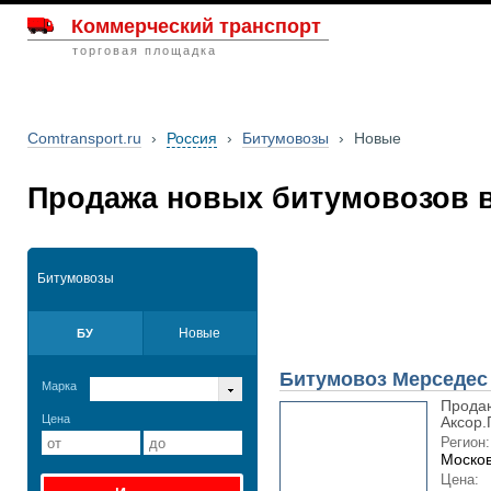
Коммерческий транспорт
торговая площадка
Comtransport.ru
›
Россия
›
Битумовозы
›
Новые
Продажа новых битумовозов 
Битумовозы
Новые
БУ
Битумовоз Мерседес
Марка
Прода
Цена
Аксор.
Регион:
Москов
Цена: