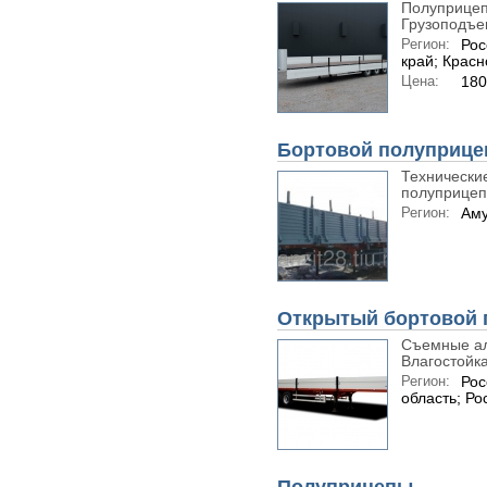
Полуприцеп
Грузоподъем
Регион:
Рос
край; Крас
Цена:
180
Бортовой полуприцеп 
Технически
полуприцеп г
Регион:
Аму
Открытый бортовой 
Съемные ал
Влагостойка
Регион:
Рос
область; Ро