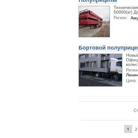
Полуприцепы
Технически
50000(кг) Дл
Регион:
Аму
Бортовой полуприцеп
Новый
Офици
колес.
Регион
Ленин
Цена:
Ст
1
2