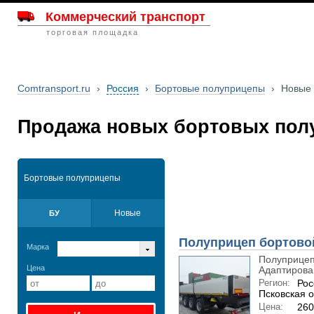
Коммерческий транспорт
торговая площадка
Comtransport.ru
›
Россия
›
Бортовые полуприцепы
›
Новые
Продажа новых бортовых пол
Бортовые полуприцепы
Новые
БУ
Полуприцеп бортовой
Марка
Полуприцеп
Цена
Адаптирован
Регион:
Рос
Псковская о
Цена:
26