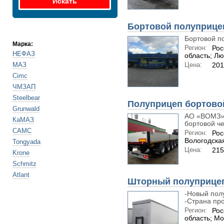
Бортовой полуприцеп
Бортовой п
Марка:
Регион:
Рос
НЕФАЗ
область; Л
МАЗ
Цена:
201
Cimc
ЧМЗАП
Steelbear
Полуприцеп бортово
Grunwald
АО «ВОМЗ»
КаМАЗ
бортовой ч
CAMC
Регион:
Рос
Вологодская
Tongyada
Цена:
215
Krone
Schmitz
Atlant
Шторный полуприце
-Новый пол
-Страна про
Регион:
Рос
область; Мо