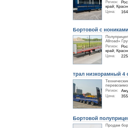
Регион:
Рос
край; Крас
Цена:
164
Бортовой с нониками
Полуприцеп
Allroad» Гру
Регион:
Рос
край; Крас
Цена:
225
трал низкорамный 4
Технически
перевозимог
Регион:
Аму
Цена:
35
Бортовой полуприце
Продам бор