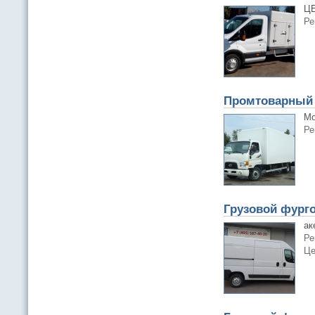
ЦЕ
Ре
Промтоварный 
Мо
Ре
Грузовой фурго
ак
Ре
Це