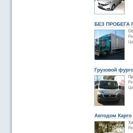
БЕЗ ПРОБЕГА П
Об
Ре
Це
Грузовой фургон
Пр
Ре
Це
Автодом Карго
Ха
Ре