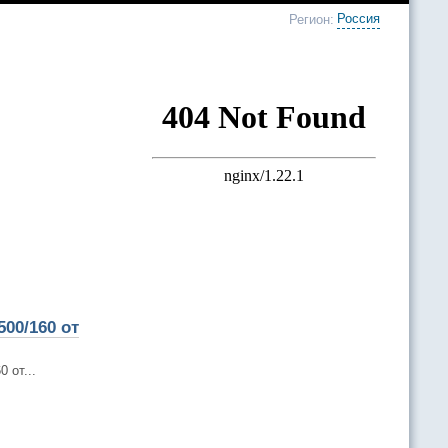
Россия
Регион:
00/160 от
 от...