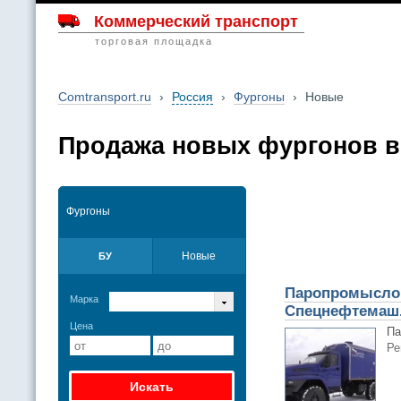
Коммерческий транспорт
торговая площадка
Comtransport.ru
›
Россия
›
Фургоны
›
Новые
Продажа новых фургонов в
Фургоны
Новые
БУ
Паропромысловы
Марка
Спецнефтемаш
Цена
Па
Ре