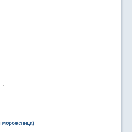
..
н мороженица)