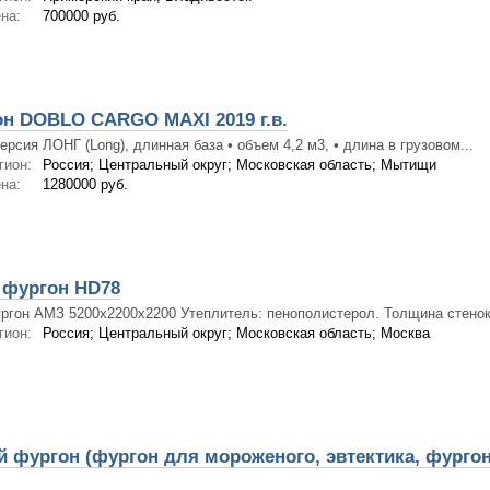
на:
700000 руб.
он DOBLO CARGO MAXI 2019 г.в.
версия ЛОНГ (Long), длинная база • объем 4,2 м3, • длина в грузовом...
гион:
Россия; Центральный округ; Московская область; Мытищи
на:
1280000 руб.
фургон HD78
ргон АМЗ 5200х2200х2200 Утеплитель: пенополистерол. Толщина стенок.
гион:
Россия; Центральный округ; Московская область; Москва
 фургон (фургон для мороженого, эвтектика, фурго