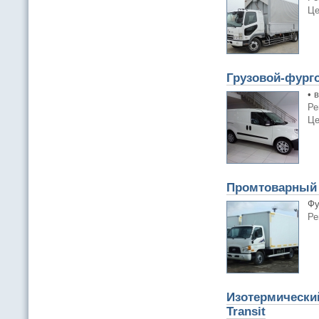
Це
Грузовой-фург
• 
Ре
Це
Промтоварный 
Фу
Ре
Изотермический
Transit