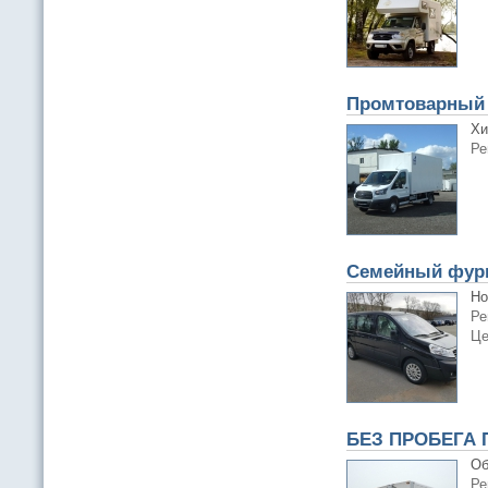
Промтоварный 
Хи
Ре
Семейный фург
Но
Ре
Це
БЕЗ ПРОБЕГА П
Об
Ре