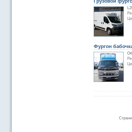
Грузовой фурго
L2
Ре
Це
Фургон бабочка
Об
Ре
Це
Страни