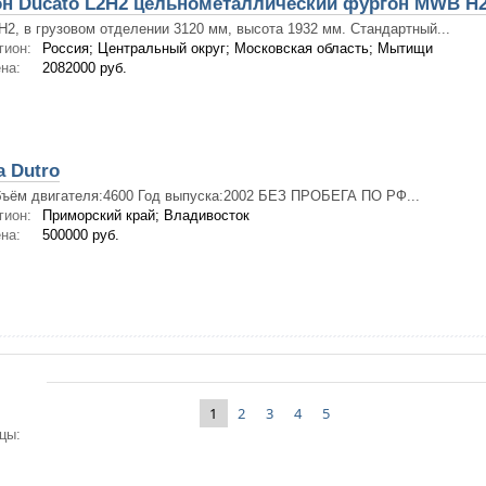
н Ducato L2H2 цельнометаллический фургон MWB H2 2,
H2, в грузовом отделении 3120 мм, высота 1932 мм. Стандартный...
гион:
Россия; Центральный округ; Московская область; Мытищи
на:
2082000 руб.
 Dutro
ъём двигателя:4600 Год выпуска:2002 БЕЗ ПРОБЕГА ПО РФ...
гион:
Приморский край; Владивосток
на:
500000 руб.
1
2
3
4
5
цы: