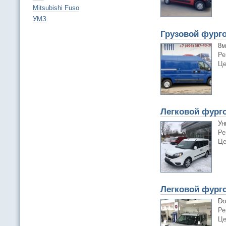
Mitsubishi Fuso
УМЗ
Грузовой фургон
8м
Ре
Це
Легковой фурго
Ун
Ре
Це
Легковой фурго
Do
Ре
Це