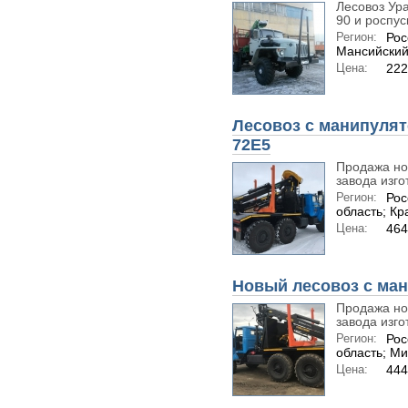
Лесовоз Ур
90 и роспус
Регион:
Рос
Мансийский
Цена:
222
Лесовоз с манипулят
72Е5
Продажа нов
завода изго
Регион:
Рос
область; Кр
Цена:
464
Новый лесовоз с ман
Продажа нов
завода изго
Регион:
Рос
область; М
Цена:
444