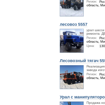
Регион:
Рос
область; М
лесовоз 5557
урал шасси 
ремонта. Д
Регион:
Рос
область; М
Цена:
130
Лесовозный тягач 55
Реализация 
завода изго
Регион:
Рос
область; М
Урал с манипулятор
Продажа нов