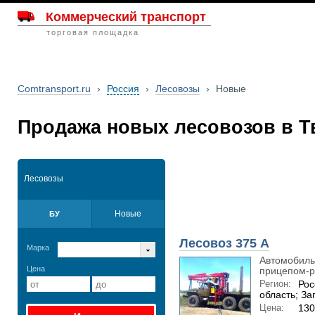
Коммерческий транспорт
торговая площадка
Comtransport.ru
›
Россия
›
Лесовозы
›
Новые
Продажа новых лесовозов в Т
Лесовозы
Новые
БУ
Лесовоз 375 А
Марка
Автомобиль
Цена
прицепом-р
Регион:
Рос
область; З
Цена:
130