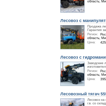
область; М
Лесовоз с манипулят
Продажа лес
Гарантия за
Регион:
Рос
область; М
Цена:
425
Лесовоз с гидромани
Заводские л
изготовителя
Регион:
Рос
область; М
Цена:
395
Лесовозный тягач 55
Лесовоз на
г.в. со скла