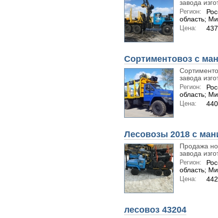
завода изго
Регион:
Рос
область; М
Цена:
437
Сортиментовоз с ма
Сортиментов
завода изгот
Регион:
Рос
область; М
Цена:
440
Лесовозы 2018 с ман
Продажа нов
завода изго
Регион:
Рос
область; М
Цена:
442
лесовоз 43204