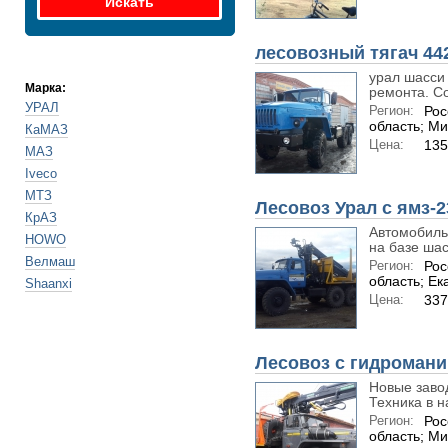
лесовозный тягач 44
урал шасси 
Марка:
ремонта. Со
УРАЛ
Регион:
Рос
область; М
КаМАЗ
Цена:
135
МАЗ
Iveco
МТЗ
Лесовоз Урал с ямз-
КрАЗ
Автомобиль
HOWO
на базе шас
Велмаш
Регион:
Рос
область; Ек
Shaanxi
Цена:
337
Лесовоз с гидромани
Новые завод
Техника в н
Регион:
Рос
область; М