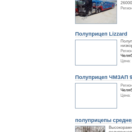
26000.
Регион
Полуприцеп Lizzard
Полуп
низко
Регион
Челяб
Цена:
Полуприцеп ЧМЗАП 9
Регион
Челяб
Цена:
полуприцепы средн
Высокорамн
полуприцепы