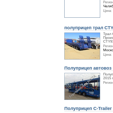
Регион
Челяб
Цена:
полуприцеп трал CT
Трал 
Произ
CTY93
Регион
Моско
Цена:
Полуприцеп автовоз 
Полуп
2015 
Регион
Полуприцеп C-Traile