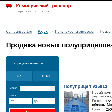
Коммерческий транспорт
торговая площадка
Comtransport.ru
›
Россия
›
Полуприцепы-автовозы
›
Новые
Продажа новых полуприцепов-
Полуприцепы-автовозы
Новые
БУ
Полуприцеп 935913
Марка
Новый полуп
Цена
двускатный,.
Регион:
Рос
область; Мо
Цена:
250