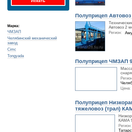
Полуприцеп Автовоз 
Технически
Марка:
Автовоз 2 мо
ЧМЗАП
Регион:
Аму
Челябинский механический
завод
Cimc
Tongyada
Полуприцеп ЧМЗАП 99
Масса
снаря
Регион
Челяб
Цена:
Полуприцеп Низкора
тяжеловоз (трал) КА
Низкор
КАМА 9
Регион:
Татарс