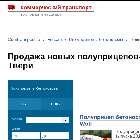
Коммерческий транспорт
торговая площадка
Comtransport.ru
›
Россия
›
Полуприцепы-бетоновозы
›
Нов
Продажа новых полуприцепов
Твери
Полуприцепы-бетоновозы
Новые
БУ
Полуприцеп бетоносм
Марка
Wolf
Цена
Полуприцеп
выпуска 201