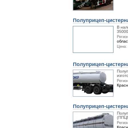
Полуприцеп-цистерн
В нал
35000
Регион
облас
Цена:
Полуприцеп-цистерна
Полу
изгот
Регион
Красн
Полуприцеп-цистерна
Полуп
(ППЦП
Регион
Красн