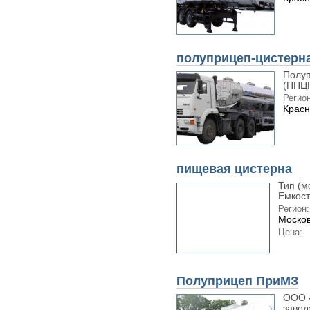
полуприцеп-цистерна
Полуп
(ППЦП
Регион
Красн
пищевая цистерна
Тип (м
Емкост
Регион:
Москов
Цена:
Полуприцеп ПриМЗ
ООО 
завод