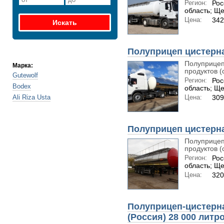
Регион:
Рос
область; Щ
Цена:
342
Полуприцеп цистерн
Полуприцеп
Марка:
продуктов (с
Gutewolf
Регион:
Рос
Bodex
область; Щ
Ali Riza Usta
Цена:
309
Полуприцеп цистерн
Полуприцеп
продуктов (с
Регион:
Рос
область; Щ
Цена:
320
Полуприцеп-цистерн
(Россия) 28 000 литр