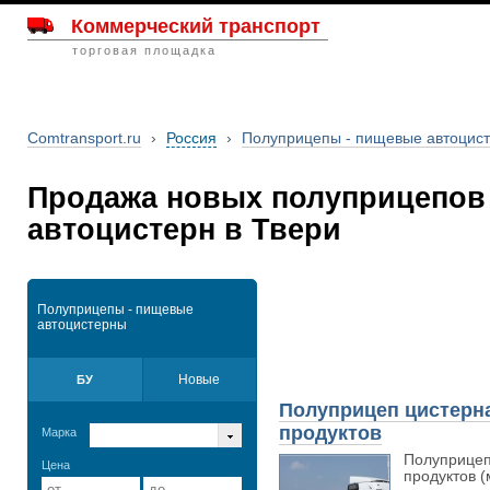
Коммерческий транспорт
торговая площадка
Comtransport.ru
›
Россия
›
Полуприцепы - пищевые автоцис
Продажа новых полуприцепов
автоцистерн в Твери
Полуприцепы - пищевые
автоцистерны
Новые
БУ
Полуприцеп цистерн
продуктов
Марка
Полуприцеп
Цена
продуктов (