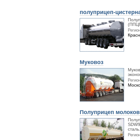
полуприцеп-цистерна
Полуп
(ППЦП
Регион
Красн
Муковоз
Муков
эконо
Регион
Моско
Полуприцеп молоко
Полуп
SDW94
сталь.
Регион