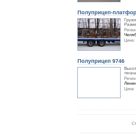
Полуприцеп-платфо
Грузо
Разме
Регион
Челяб
Цена:
Полуприцеп 9746
Высот
тягач
Регион
Ленин
Цена:
Ст