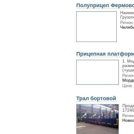
Полуприцеп Фермово
Наимен
Грузоп
Регион:
Челяби
Прицепная платфор
1. Мо
разм
(+уши
Регион
Мордо
Цена:
Трал бортовой
Прода
17240
Регион
Новос