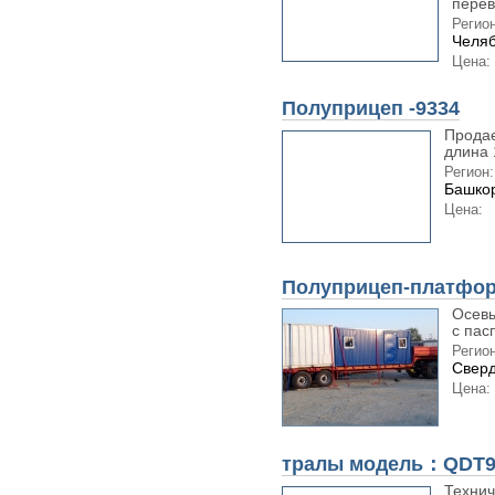
перев
Регион
Челяб
Цена:
Полуприцеп -9334
Прода
длина 
Регион:
Башкор
Цена:
Полуприцеп-платфор
Осевы
с пас
Регион
Сверд
Цена:
тралы модель：QDT9
Технич