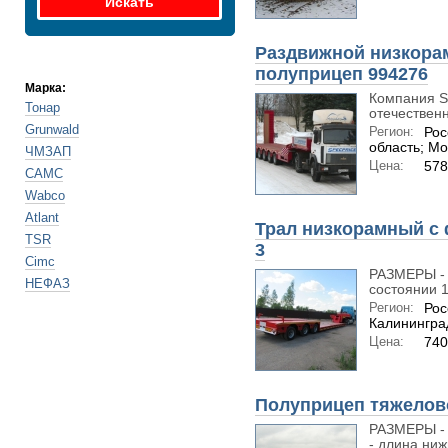
Раздвижной низкор
полуприцеп 994276
Марка:
Компания S
Тонар
отечественн
Grunwald
Регион:
Рос
область; Мо
ЧМЗАП
Цена:
578
CAMC
Wabco
Atlant
Трал низкорамный с
TSR
3
Cimc
РАЗМЕРЫ - 
НЕФАЗ
состоянии 1
Регион:
Рос
Калининград
Цена:
740
Полуприцеп тяжелов
РАЗМЕРЫ - 
- длина ниж