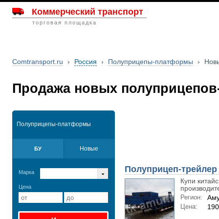
Коммерческий транспорт
торговая площадка
Comtransport.ru
›
Россия
›
Полуприцепы-платформы
›
Нов
Продажа новых полуприцепов
Полуприцепы-платформы
Новые
БУ
Полуприцеп-трейлер
Марка
Купи китай
Цена
производите
Регион:
Аму
Цена:
190