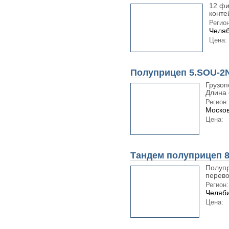
12 фи
контей
Регион
Челяб
Цена:
Полуприцеп 5.SOU-2
Грузоп
Длина 
Регион:
Москов
Цена:
Тандем полуприцеп 
Полупр
перево
Регион:
Челяби
Цена: