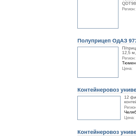
QDT987
Регион:
Полуприцеп ОдАЗ 97
П/при
12,5 м,
Регион:
Тюменс
Цена:
Контейнеровоз унив
12 фи
контей
Регион
Челяб
Цена:
Контейнеровоз унив