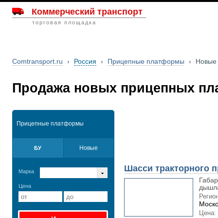
Коммерческий транспорт
торговая площадка
Comtransport.ru
›
Россия
›
Прицепные платформы
›
Новые
Продажа новых прицепных пл
Прицепные платформы
Новые
БУ
Шасси тракторного 
Марка
Габар
Цена
дышла
Регион
Моско
Цена: