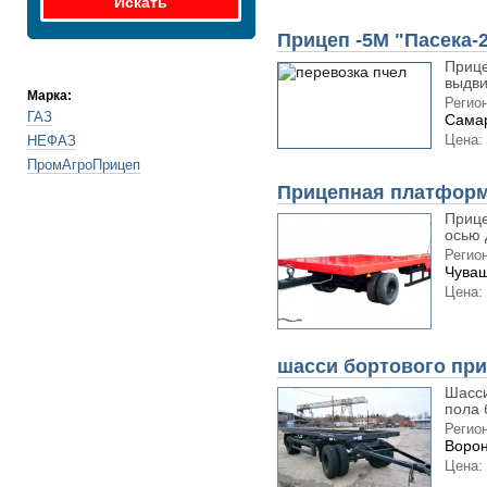
Прицеп -5М "Пасека-
Прице
выдви
Марка:
Регион
ГАЗ
Самар
Цена:
НЕФАЗ
ПромАгроПрицеп
Прицепная платформ
Прице
осью 
Регион
Чуваш
Цена:
шасси бортового при
Шасси
пола 
Регион
Ворон
Цена: