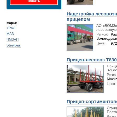
Надстройка лесовозн
прицепом
Марка:
АО «ВОМЗ» 
УРАЛ
лесовозную 
МАЗ
Регион:
Рос
Вологодская
ЧМЗАП
Цена:
97
Steelbear
Прицеп-лесовоз Т830
Прице
3-х о
Регион
Моско
Цена:
Прицеп-сортиментово
Офиц
Поста
Регион