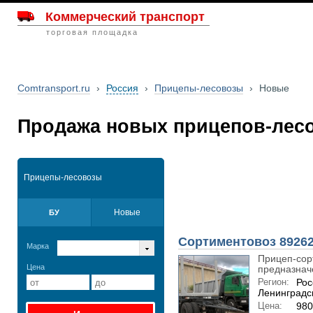
Коммерческий транспорт
торговая площадка
Comtransport.ru
›
Россия
›
Прицепы-лесовозы
›
Новые
Продажа новых прицепов-лесо
Прицепы-лесовозы
Новые
БУ
Сортиментовоз 89262
Марка
Прицеп-сор
Цена
предназначе
Регион:
Рос
Ленинградс
Цена:
980