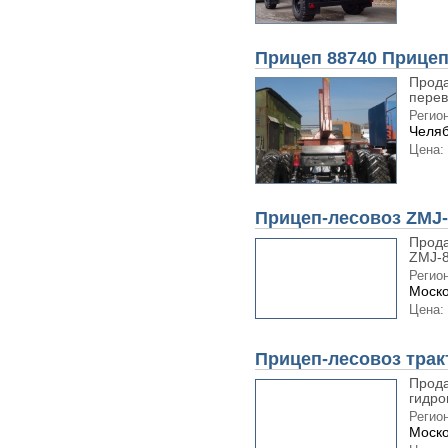
Прицеп 88740 Прице
Прода
перев
Регион
Челяб
Цена:
Прицеп-лесовоз ZMJ-
Прода
ZMJ-8
Регион
Моско
Цена:
Прицеп-лесовоз трак
Прода
гидро
Регион
Моско