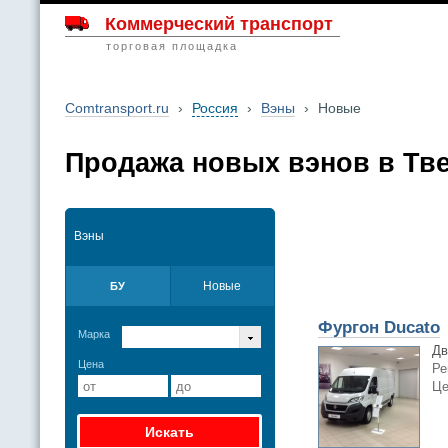
Коммерческий транспорт
торговая площадка
Comtransport.ru
›
Россия
›
Вэны
›
Новые
Продажа новых вэнов в Тв
Вэны
Новые
БУ
Фургон Ducato
Марка
Дв
Цена
Ре
Це