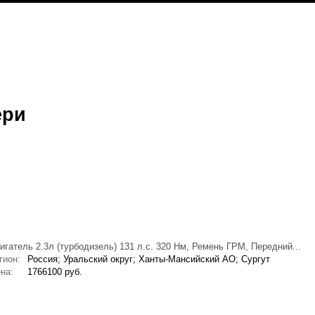
ери
игатель 2.3л (турбодизель) 131 л.с. 320 Нм, Ремень ГРМ, Передний...
гион:
Россия; Уральский округ; Ханты-Мансийский АО; Сургут
на:
1766100 руб.