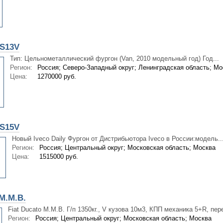
5S13V
Тип: Цельнометаллический фургон (Van, 2010 модельный год) Год...
Регион:
Россия; Северо-Западный округ; Ленинградская область; Мо
Цена:
1270000 руб.
5S15V
Новый Iveco Daily Фургон от Дистрибьютора Iveco в России:модель..
Регион:
Россия; Центральный округ; Московская область; Москва
Цена:
1515000 руб.
M.M.B.
Fiat Ducato M.M.B. Г/п 1350кг., V кузова 10м3, КПП механика 5+R, пер
Регион:
Россия; Центральный округ; Московская область; Москва