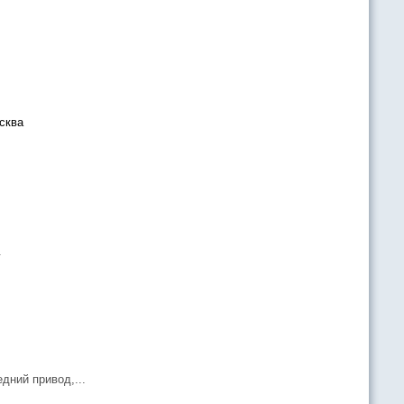
сква
.
едний привод,...