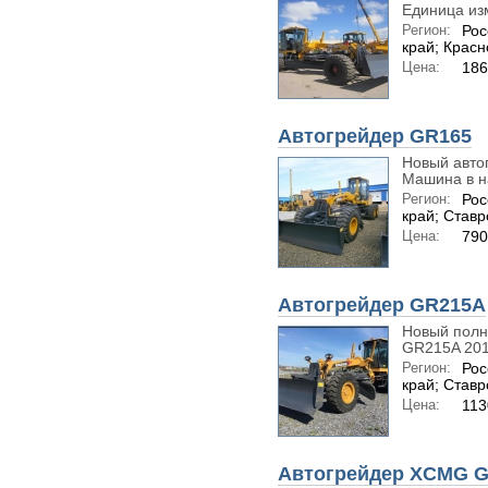
Единица из
Регион:
Рос
край; Крас
Цена:
18
Автогрейдер GR165
Новый авто
Машина в на
Регион:
Рос
край; Став
Цена:
790
Автогрейдер GR215A
Новый полн
GR215A 2019
Регион:
Рос
край; Став
Цена:
113
Автогрейдер XCMG G