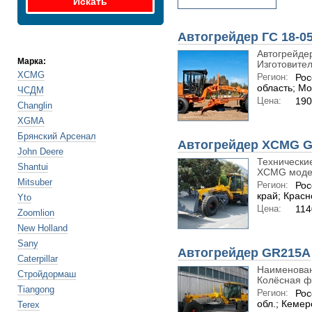
Автогрейдер ГС 18-0
Автогрейдер
Марка:
Изготовител
XCMG
Регион:
Рос
область; Мо
ЧСДМ
Цена:
190
Changlin
XGMA
Брянский Арсенал
Автогрейдер XCMG G
John Deere
Технически
Shantui
XCMG модел
Mitsuber
Регион:
Рос
край; Крас
Yto
Цена:
114
Zoomlion
New Holland
Sany
Автогрейдер GR215А
Caterpillar
Наименова
Стройдормаш
Колёсная ф
Tiangong
Регион:
Рос
обл.; Кемер
Terex