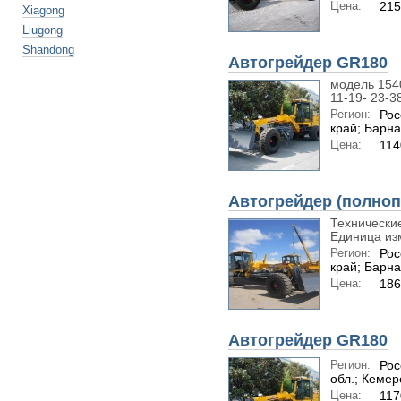
Цена:
21
Xiagong
Liugong
Shandong
Автогрейдер GR180
модель 1540
11-19- 23-38
Регион:
Рос
край; Барн
Цена:
114
Автогрейдер (полно
Технически
Единица из
Регион:
Рос
край; Барн
Цена:
18
Автогрейдер GR180
Регион:
Рос
обл.; Кемер
Цена:
117