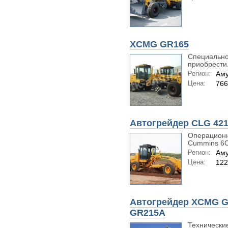
XCMG GR165
Специально
приобрести.
Регион:
Аму
Цена:
76
Автогрейдер CLG 42
Операционн
Cummins 6C
Регион:
Аму
Цена:
12
Автогрейдер XCMG G
GR215А
Технически