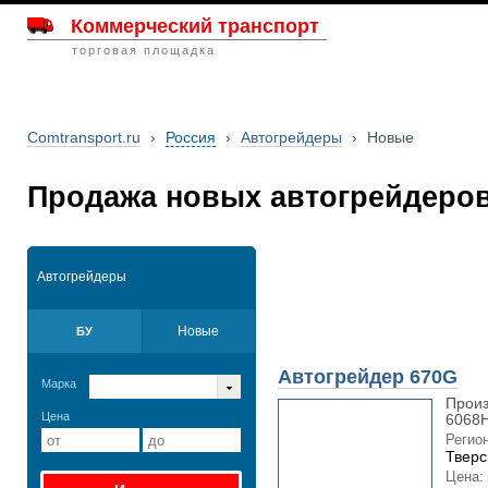
Коммерческий транспорт
торговая площадка
Comtransport.ru
›
Россия
›
Автогрейдеры
›
Новые
Продажа новых автогрейдеров
Автогрейдеры
Новые
БУ
Автогрейдер 670G
Марка
Произ
Цена
6068H
Регион
Тверс
Цена: