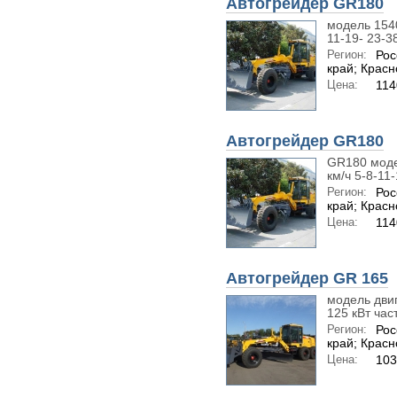
Автогрейдер GR180
модель 1540
11-19- 23-38
Регион:
Рос
край; Красн
Цена:
114
Автогрейдер GR180
GR180 моде
км/ч 5-8-11-
Регион:
Рос
край; Красн
Цена:
114
Автогрейдер GR 165
модель дви
125 кВт час
Регион:
Рос
край; Красн
Цена:
10