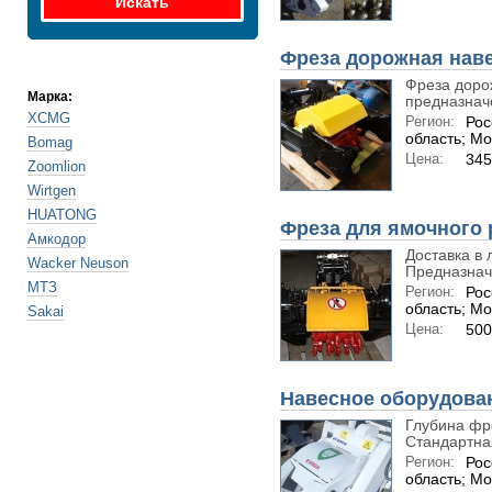
Фреза дорожная нав
Фреза доро
Марка:
предназначе
XCMG
Регион:
Рос
область; Мо
Bomag
Цена:
345
Zoomlion
Wirtgen
HUATONG
Фреза для ямочного 
Амкодор
Доставка в 
Wacker Neuson
Предназначе
МТЗ
Регион:
Рос
область; Мо
Sakai
Цена:
500
Навесное оборудован
Глубина фр
Стандартная
Регион:
Рос
область; Мо