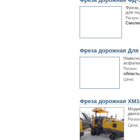
Фреза дорожная ФД-
Фреза 
для по
Регион:
Смолен
Фреза дорожная Дл
Навесн
асфальт
Регион:
область
Цена:
Фреза дорожная XM1
Моди
двига
Регион
Цена: