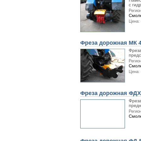
Навес
с гид
Регион
Смоле
Цена:
Фреза дорожная МК 
Фреза
предс
Регион
Смоле
Цена:
Фреза дорожная ФДХС
Фреза
предн
Регион
Смоле