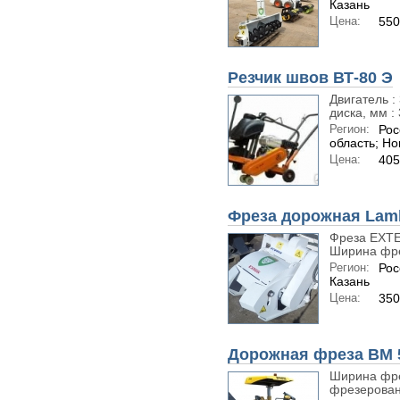
Казань
Цена:
550
Резчик швов ВТ-80 Э
Двигатель :
диска, мм : 
Регион:
Рос
область; Н
Цена:
405
Фреза дорожная Lamb
Фреза EXTE
Ширина фре
Регион:
Рос
Казань
Цена:
350
Дорожная фреза BM 
Ширина фре
фрезеровани