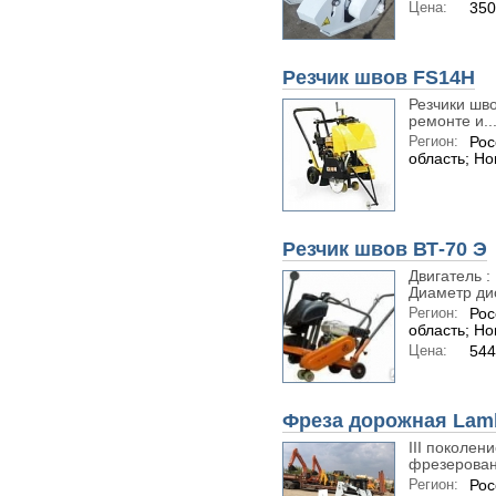
Цена:
350
Резчик швов FS14H
Резчики шво
ремонте и..
Регион:
Рос
область; Н
Резчик швов ВТ-70 Э
Двигатель :
Диаметр дис
Регион:
Рос
область; Н
Цена:
544
Фреза дорожная Lam
III поколе
фрезерован
Регион:
Рос