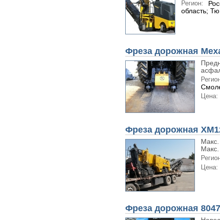
Регион:
Рос
область; Т
Фреза дорожная Мех
Предн
асфал
Регион
Смоле
Цена:
Фреза дорожная XM1
Макс.
Макс.
Регион
Цена:
Фреза дорожная 804