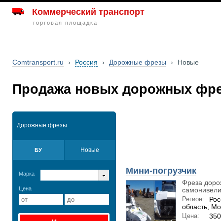
Коммерческий транспорт
торговая площадка
Comtransport.ru
›
Россия
›
Дорожные фрезы
›
Новые
Продажа новых дорожных фре
Дорожные фрезы
Новые
БУ
Мини-погрузчик
Марка
Фреза доро
Цена
самонивелир
Регион:
Рос
область; Мо
Цена:
350