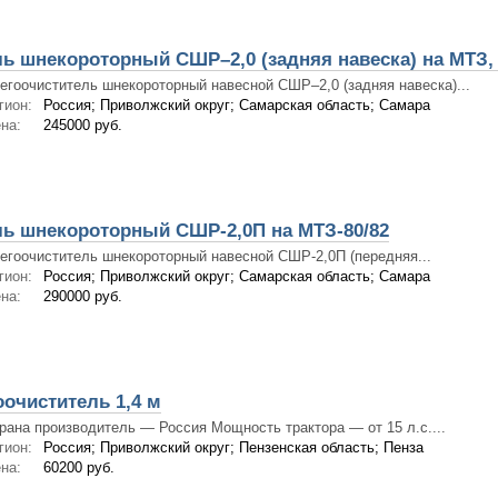
ль шнекороторный СШР–2,0 (задняя навеска) на МТЗ
егоочиститель шнекороторный навесной СШР–2,0 (задняя навеска)...
гион:
Россия; Приволжский округ; Самарская область; Самара
на:
245000 руб.
ль шнекороторный СШР-2,0П на МТЗ-80/82
егоочиститель шнекороторный навесной СШР-2,0П (передняя...
гион:
Россия; Приволжский округ; Самарская область; Самара
на:
290000 руб.
очиститель 1,4 м
рана производитель ― Россия Мощность трактора ― от 15 л.с....
гион:
Россия; Приволжский округ; Пензенская область; Пенза
на:
60200 руб.