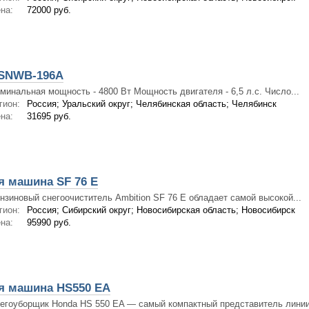
на:
72000 руб.
 SNWB-196A
минальная мощность - 4800 Вт Мощность двигателя - 6,5 л.с. Число...
гион:
Россия; Уральский округ; Челябинская область; Челябинск
на:
31695 руб.
я машина SF 76 E
нзиновый снегоочиститель Ambition SF 76 E обладает самой высокой...
гион:
Россия; Сибирский округ; Новосибирская область; Новосибирск
на:
95990 руб.
я машина HS550 EA
егоуборщик Honda HS 550 EA — самый компактный представитель линии.