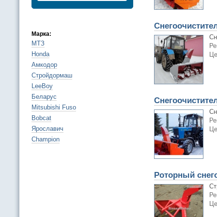
Снегоочистите
Марка:
Сн
МТЗ
Ре
Honda
Це
Амкодор
Стройдормаш
LeeBoy
Беларус
Снегоочистите
Mitsubishi Fuso
Сн
Bobcat
Ре
Ярославич
Це
Champion
Роторный снего
Ст
Ре
Це