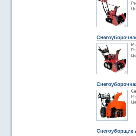
Ре
Це
Снегоуборочна
Мо
Ре
Це
Снегоуборочна
Сн
Ре
Це
Снегоуборщик A