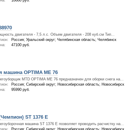
на:
18680 руб.
88970
щность двигателя - 7,5 л.с. Объем двигателя - 208 куб.см Тип...
гион:
Россия; Уральский округ; Челябинская область; Челябинск
на:
47100 руб.
я машина OPTIMA ME 76
егоуборщик MTD OPTIMA ME 76 предназначен для оборки снега на...
гион:
Россия; Сибирский округ; Новосибирская область; Новосибирск
на:
95990 руб.
Чемпион) ST 1376 E
егоуборочная машина ST 1376 E позволяет проводить расчистку на...
гион:
Россия; Сибирский округ; Новосибирская область; Новосибирск