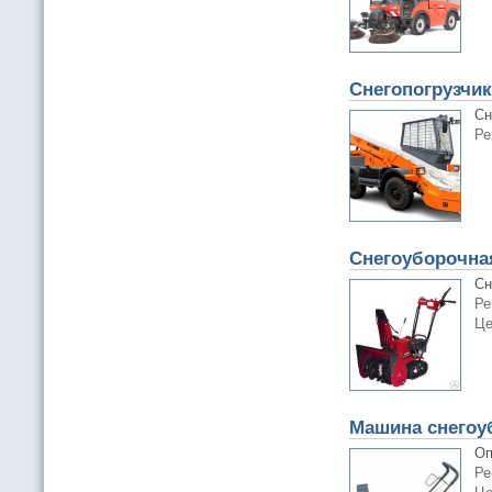
Снегопогрузчи
Сн
Ре
Снегоуборочна
Сн
Ре
Це
Машина снегоу
Оп
Ре