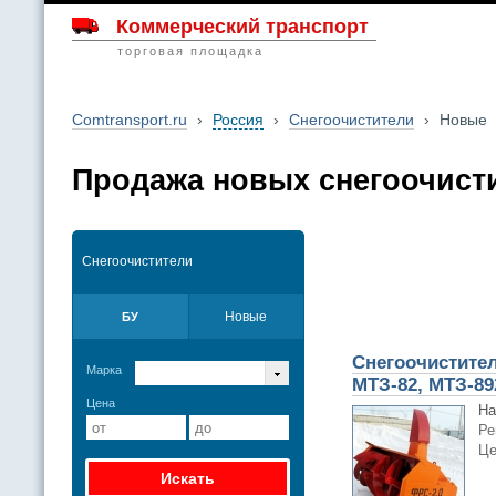
Коммерческий транспорт
торговая площадка
Comtransport.ru
›
Россия
›
Снегоочистители
›
Новые
Продажа новых снегоочист
Снегоочистители
Новые
БУ
Снегоочистител
Марка
МТЗ-82, МТЗ-89
Цена
На
Ре
Це