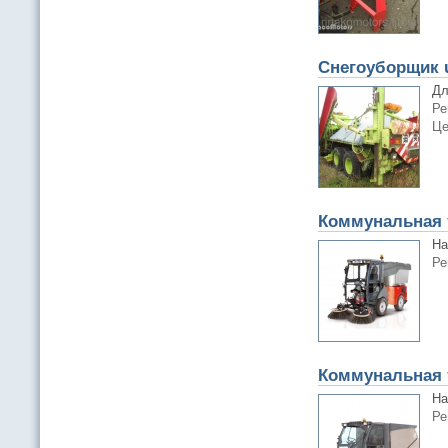
Снегоуборщик 
Дл
Ре
Це
Коммунальная 
Ha
Ре
Коммунальная 
Ha
Ре