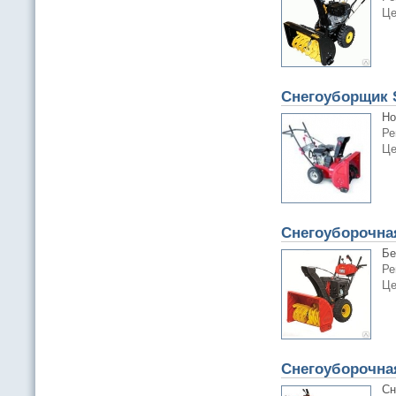
Це
Снегоуборщик
Но
Ре
Це
Снегоуборочна
Бе
Ре
Це
Снегоуборочна
Сн