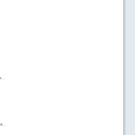
...
...