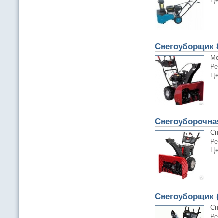
Це
Снегоуборщик 
Мо
Ре
Це
Снегоуборочна
Сн
Ре
Це
Снегоуборщик (
Сн
Ре