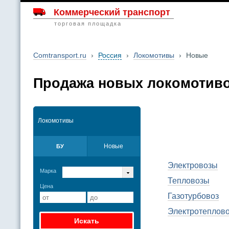
Коммерческий транспорт
торговая площадка
Comtransport.ru
›
Россия
›
Локомотивы
›
Новые
Продажа новых локомотиво
Локомотивы
Новые
БУ
Электровозы
Марка
Тепловозы
Цена
Газотурбовоз
Электротеплов