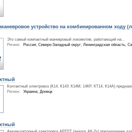
маневровое устройство на комбинированном ходу (л
Это самый компактный маневровый локомотив, работающий на...
Регион:
Россия; Северо-Западный округ; Ленинградская область; Са
хтный
Контактный электровоз (К14, К14У, К14М, 14КР, КТ14, К14А) предназн
Регион:
Украина; Донецк
хтный
Аккумуляторный электровоз АРП2Т (аналог АК-2у) предназначен для