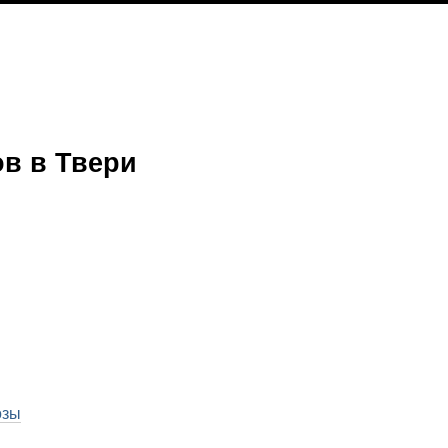
в в Твери
озы