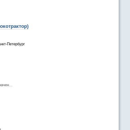
окотрактор)
нкт-Петербург
ачен...
...