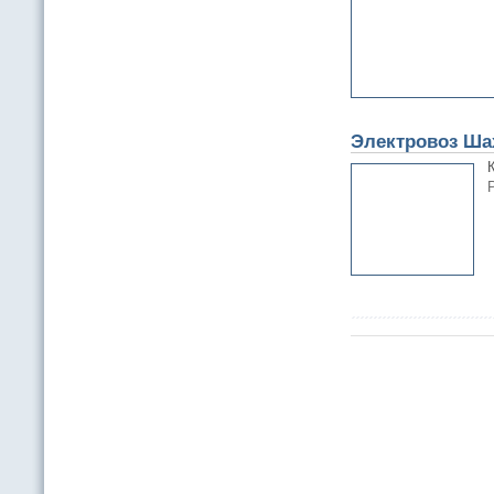
Электровоз Ша
Р