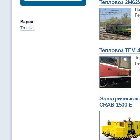
Тепловоз 2М62
Пр
Ре
Марка:
Trouillet
Тепловоз ТГМ-
Те
Ре
Электрическое 
CRAB 1500 E